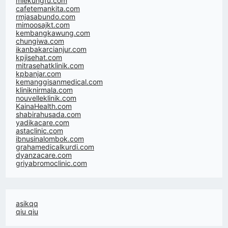
miekungfu.com
cafetemankita.com
rmjasabundo.com
mimoosajkt.com
kembangkawung.com
chungiwa.com
ikanbakarcianjur.com
kpjisehat.com
mitrasehatklinik.com
kpbanjar.com
kemanggisanmedical.com
kliniknirmala.com
nouvelleklinik.com
KainaHealth.com
shabirahusada.com
yadikacare.com
astaclinic.com
ibnusinalombok.com
grahamedicalkurdi.com
dyanzacare.com
griyabromoclinic.com
asikqq
qiu qiu