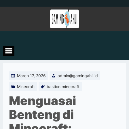
Skip
to
content
March 17, 2026
admin@gamingahli.id
Minecraft
bastion minecraft
Menguasai
Benteng di
Minecraft: