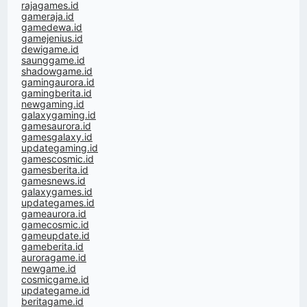
rajagames.id
gameraja.id
gamedewa.id
gamejenius.id
dewigame.id
saunggame.id
shadowgame.id
gamingaurora.id
gamingberita.id
newgaming.id
galaxygaming.id
gamesaurora.id
gamesgalaxy.id
updategaming.id
gamescosmic.id
gamesberita.id
gamesnews.id
galaxygames.id
updategames.id
gameaurora.id
gamecosmic.id
gameupdate.id
gameberita.id
auroragame.id
newgame.id
cosmicgame.id
updategame.id
beritagame.id