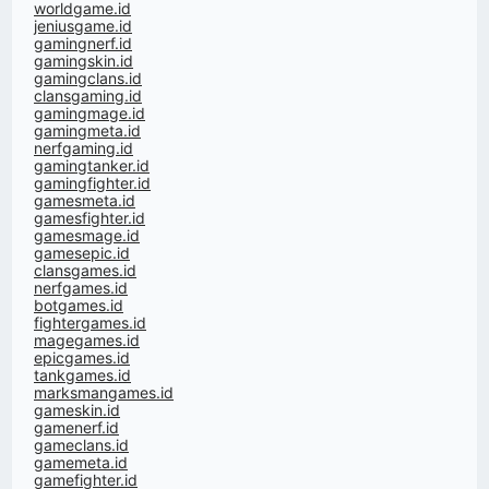
worldgame.id
jeniusgame.id
gamingnerf.id
gamingskin.id
gamingclans.id
clansgaming.id
gamingmage.id
gamingmeta.id
nerfgaming.id
gamingtanker.id
gamingfighter.id
gamesmeta.id
gamesfighter.id
gamesmage.id
gamesepic.id
clansgames.id
nerfgames.id
botgames.id
fightergames.id
magegames.id
epicgames.id
tankgames.id
marksmangames.id
gameskin.id
gamenerf.id
gameclans.id
gamemeta.id
gamefighter.id