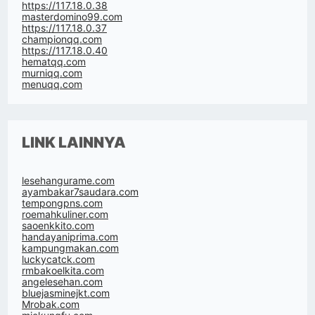
https://117.18.0.38
masterdomino99.com
https://117.18.0.37
championqq.com
https://117.18.0.40
hematqq.com
murniqq.com
menuqq.com
LINK LAINNYA
lesehangurame.com
ayambakar7saudara.com
tempongpns.com
roemahkuliner.com
saoenkkito.com
handayaniprima.com
kampungmakan.com
luckycatck.com
rmbakoelkita.com
angelesehan.com
bluejasminejkt.com
Mrobak.com