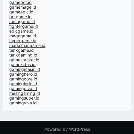
gamebot.id
gamemage.id
gameepic.id
botgame.id
metagame.id
fightergame.id
epicgame.id
magegame.id
hypergame.id
marksmangame.id
tankgame.id
tankgaming.id
gamestanker.id
gamekidos.id
gamingmesin.id
gaminghero.id
gamingcore.id
gamingindo.id
gamingdiva.id
mesingaming.id
gamingsuper.id
gamingviva.id
Powered by WordPress