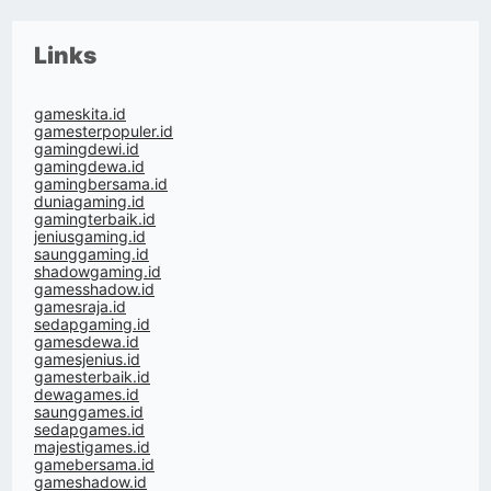
Links
gameskita.id
gamesterpopuler.id
gamingdewi.id
gamingdewa.id
gamingbersama.id
duniagaming.id
gamingterbaik.id
jeniusgaming.id
saunggaming.id
shadowgaming.id
gamesshadow.id
gamesraja.id
sedapgaming.id
gamesdewa.id
gamesjenius.id
gamesterbaik.id
dewagames.id
saunggames.id
sedapgames.id
majestigames.id
gamebersama.id
gameshadow.id