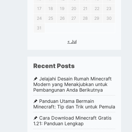
17
18
19
20
21
22
23
24
25
26
27
28
29
30
31
« Jul
Recent Posts
Jelajahi Desain Rumah Minecraft
Modern yang Menakjubkan untuk
Pembangunan Anda Berikutnya
Panduan Utama Bermain
Minecraft: Tip dan Trik untuk Pemula
Cara Download Minecraft Gratis
1.21: Panduan Lengkap