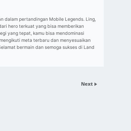
n dalam pertandingan Mobile Legends. Ling,
dari hero terkuat yang bisa memberikan
egi yang tepat, kamu bisa mendominasi
s mengikuti meta terbaru dan menyesuaikan
 Selamat bermain dan semoga sukses di Land
Next