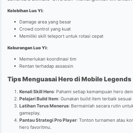
Kelebihan Luo Yi:
Damage area yang besar
Crowd control yang kuat
Memiliki skill teleport untuk rotasi cepat
Kekurangan Luo Yi:
Memerlukan koordinasi tim
Rentan terhadap assassin
Tips Menguasai Hero di Mobile Legends
Kenali Skill Hero
: Pahami setiap kemampuan hero deng
Pelajari Build Item
: Gunakan build item terbaik sesuai
Latihan Terus Menerus
: Bermainlah secara rutin u
gameplay.
Pantau Strategi Pro Player
: Tonton turnamen atau ko
hero favoritmu.