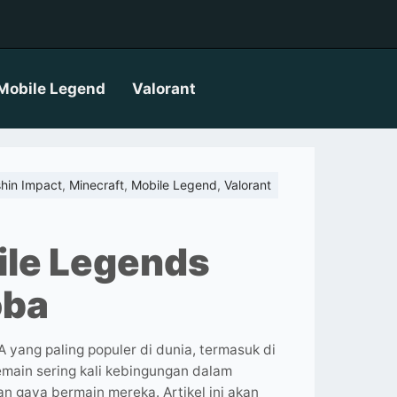
Mobile Legend
Valorant
hin Impact
,
Minecraft
,
Mobile Legend
,
Valorant
ile Legends
oba
yang paling populer di dunia, termasuk di
pemain sering kali kebingungan dalam
 gaya bermain mereka. Artikel ini akan