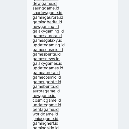
dewigame.id
saunggame.id
shadowgame.id
gamingaurora.id
gamingberita.id
newgaming.id
galaxygaming.id
gamesaurora.id
gamesgalaxy.id
updategaming.id
gamescosmic.id
gamesberita.id
gamesnews.id
galaxygames.id
updategames.id
gameaurora.id
gamecosmic.id
gameupdate.id
gameberita.id
auroragame.id
newgame.id
cosmicgame.id
updategame.id
beritagame.id
worldgame.id
jeniusgame.id
gamingnerf.id
gamingskin.id