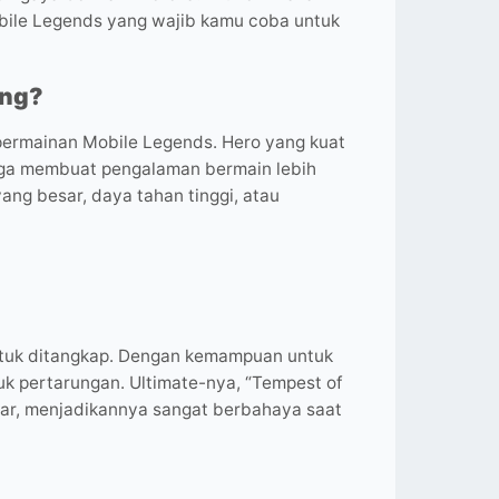
bile Legends yang wajib kamu coba untuk
ing?
permainan Mobile Legends. Hero yang kuat
uga membuat pengalaman bermain lebih
ng besar, daya tahan tinggi, atau
untuk ditangkap. Dengan kemampuan untuk
uk pertarungan. Ultimate-nya, “Tempest of
r, menjadikannya sangat berbahaya saat