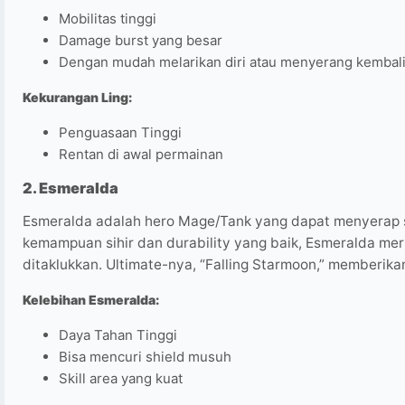
Mobilitas tinggi
Damage burst yang besar
Dengan mudah melarikan diri atau menyerang kembal
Kekurangan Ling:
Penguasaan Tinggi
Rentan di awal permainan
2.
Esmeralda
Esmeralda adalah hero Mage/Tank yang dapat menyerap s
kemampuan sihir dan durability yang baik, Esmeralda mer
ditaklukkan. Ultimate-nya, “Falling Starmoon,” memberi
Kelebihan Esmeralda:
Daya Tahan Tinggi
Bisa mencuri shield musuh
Skill area yang kuat