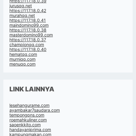
https://117.18.0.39
jurusqq.net
https://117.18.0.42
murahqq.net
https://117.18.0.41
maindomino99.com
https://117.18.0.38
masterdomino99.com
https://117.18.0.37
championqq.com
https://117.18.0.40
hematqq.com
murniqq.com
menuqq.com
LINK LAINNYA
lesehangurame.com
ayambakar7saudara.com
tempongpns.com
roemahkuliner.com
saoenkkito.com
handayaniprima.com
kampungmakan.com