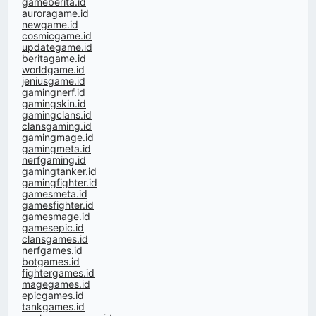
gameberita.id
auroragame.id
newgame.id
cosmicgame.id
updategame.id
beritagame.id
worldgame.id
jeniusgame.id
gamingnerf.id
gamingskin.id
gamingclans.id
clansgaming.id
gamingmage.id
gamingmeta.id
nerfgaming.id
gamingtanker.id
gamingfighter.id
gamesmeta.id
gamesfighter.id
gamesmage.id
gamesepic.id
clansgames.id
nerfgames.id
botgames.id
fightergames.id
magegames.id
epicgames.id
tankgames.id