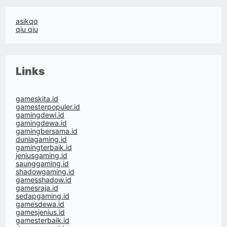
asikqq
qiu qiu
Links
gameskita.id
gamesterpopuler.id
gamingdewi.id
gamingdewa.id
gamingbersama.id
duniagaming.id
gamingterbaik.id
jeniusgaming.id
saunggaming.id
shadowgaming.id
gamesshadow.id
gamesraja.id
sedapgaming.id
gamesdewa.id
gamesjenius.id
gamesterbaik.id