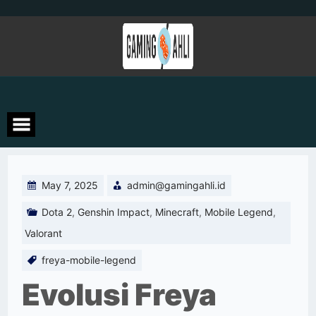
Skip
to
content
May 7, 2025
admin@gamingahli.id
Dota 2
,
Genshin Impact
,
Minecraft
,
Mobile Legend
,
Valorant
freya-mobile-legend
Evolusi Freya