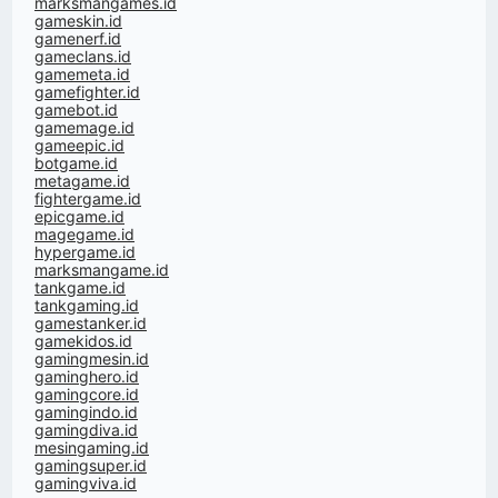
marksmangames.id
gameskin.id
gamenerf.id
gameclans.id
gamemeta.id
gamefighter.id
gamebot.id
gamemage.id
gameepic.id
botgame.id
metagame.id
fightergame.id
epicgame.id
magegame.id
hypergame.id
marksmangame.id
tankgame.id
tankgaming.id
gamestanker.id
gamekidos.id
gamingmesin.id
gaminghero.id
gamingcore.id
gamingindo.id
gamingdiva.id
mesingaming.id
gamingsuper.id
gamingviva.id