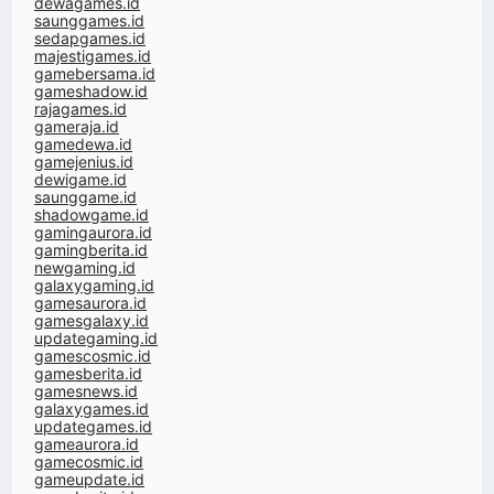
dewagames.id
saunggames.id
sedapgames.id
majestigames.id
gamebersama.id
gameshadow.id
rajagames.id
gameraja.id
gamedewa.id
gamejenius.id
dewigame.id
saunggame.id
shadowgame.id
gamingaurora.id
gamingberita.id
newgaming.id
galaxygaming.id
gamesaurora.id
gamesgalaxy.id
updategaming.id
gamescosmic.id
gamesberita.id
gamesnews.id
galaxygames.id
updategames.id
gameaurora.id
gamecosmic.id
gameupdate.id