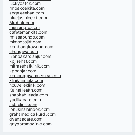
luckycatck.com
rmbakoelkita.com
angelesehan.com
bluejasminejkt.com
Mrobak.com
miekungfu.com
cafetemankita.com
rmjasabundo.com
mimoosajkt.com
kembangkawung.com
chungiwa.com
ikanbakarcianjur.com
kpjisehat.com
mitrasehatklinik.com
kpbanjar.com
kemanggisanmedical.com
kliniknirmala.com
nouvelleklinik.com
KainaHealth.com
shabirahusada.com
yadikacare.com
astaclinic.com
ibnusinalombok.com
grahamedicalkurdi.com
dyanzacare.com
griyabromoclinic.com