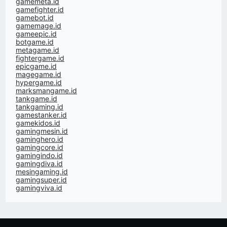
gamemeta.id
gamefighter.id
gamebot.id
gamemage.id
gameepic.id
botgame.id
metagame.id
fightergame.id
epicgame.id
magegame.id
hypergame.id
marksmangame.id
tankgame.id
tankgaming.id
gamestanker.id
gamekidos.id
gamingmesin.id
gaminghero.id
gamingcore.id
gamingindo.id
gamingdiva.id
mesingaming.id
gamingsuper.id
gamingviva.id