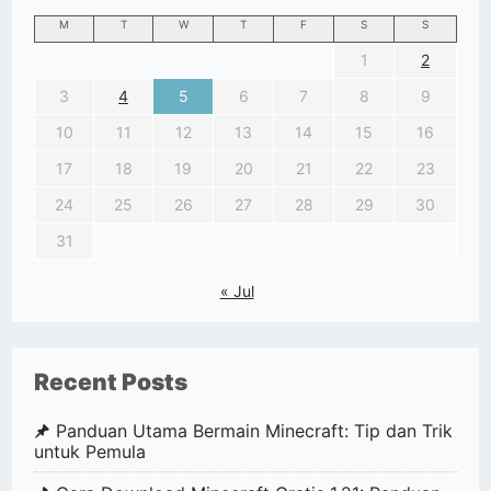
M
T
W
T
F
S
S
1
2
3
4
5
6
7
8
9
10
11
12
13
14
15
16
17
18
19
20
21
22
23
24
25
26
27
28
29
30
31
« Jul
Recent Posts
Panduan Utama Bermain Minecraft: Tip dan Trik
untuk Pemula