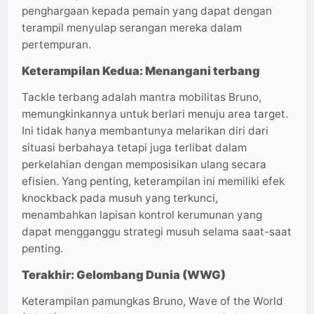
penghargaan kepada pemain yang dapat dengan
terampil menyulap serangan mereka dalam
pertempuran.
Keterampilan Kedua:
Menangani terbang
Tackle terbang adalah mantra mobilitas Bruno,
memungkinkannya untuk berlari menuju area target.
Ini tidak hanya membantunya melarikan diri dari
situasi berbahaya tetapi juga terlibat dalam
perkelahian dengan memposisikan ulang secara
efisien. Yang penting, keterampilan ini memiliki efek
knockback pada musuh yang terkunci,
menambahkan lapisan kontrol kerumunan yang
dapat mengganggu strategi musuh selama saat-saat
penting.
Terakhir:
Gelombang Dunia (WWG)
Keterampilan pamungkas Bruno, Wave of the World