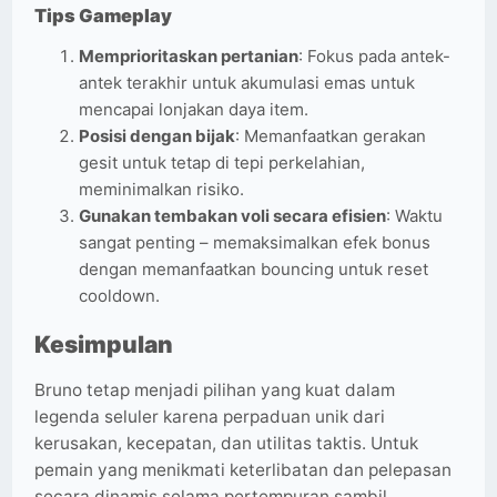
Tips Gameplay
Memprioritaskan pertanian
: Fokus pada antek-
antek terakhir untuk akumulasi emas untuk
mencapai lonjakan daya item.
Posisi dengan bijak
: Memanfaatkan gerakan
gesit untuk tetap di tepi perkelahian,
meminimalkan risiko.
Gunakan tembakan voli secara efisien
: Waktu
sangat penting – memaksimalkan efek bonus
dengan memanfaatkan bouncing untuk reset
cooldown.
Kesimpulan
Bruno tetap menjadi pilihan yang kuat dalam
legenda seluler karena perpaduan unik dari
kerusakan, kecepatan, dan utilitas taktis. Untuk
pemain yang menikmati keterlibatan dan pelepasan
secara dinamis selama pertempuran sambil