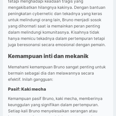
tetapi menghadapi keadaan tragis yang
mengakibatkan hilangnya kakinya. Dengan bantuan
peningkatan cybernetic dan tekadnya yang keras
untuk melindungi orang lain, Bruno menjadi sosok
yang dihormati saat ia memainkan peran penting
dalam melindungi komunitasnya. Kisahnya tidak
hanya memicu tekadnya dalam pertempuran tetapi
juga beresonansi secara emosional dengan pemain.
Kemampuan inti dan mekanik
Memahami kemampuan Bruno sangat penting untuk
bermain sebagai dia dan melawannya secara
efektif. Inilah gangguan:
Pasif:
Kaki mecha
Kemampuan pasif Bruno, kaki mecha, memberinya
keunggulan yang signifikan dalam pertempuran.
Setiap kali Bruno menyelesaikan serangan atau