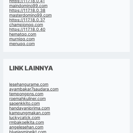
https://117.18.0.41
maindomino99.com
https://117.18.0.38
masterdomino99.com
https://117.18.0.37
championqq.com
https://117.18.0.40
hematqq.com
murniqq.com
menuqq.com
LINK LAINNYA
lesehangurame.com
ayambakar7saudara.com
tempongpns.com
roemahkuliner.com
saoenkkito.com
handayaniprima.com
kampungmakan.com
luckycatck.com
rmbakoelkita.com
angelesehan.com
bluejasminejkt.com