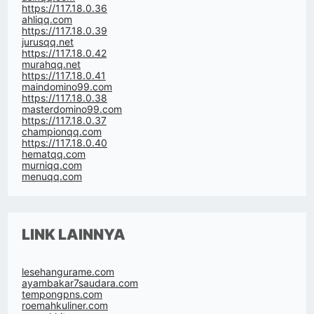
https://117.18.0.36
ahliqq.com
https://117.18.0.39
jurusqq.net
https://117.18.0.42
murahqq.net
https://117.18.0.41
maindomino99.com
https://117.18.0.38
masterdomino99.com
https://117.18.0.37
championqq.com
https://117.18.0.40
hematqq.com
murniqq.com
menuqq.com
LINK LAINNYA
lesehangurame.com
ayambakar7saudara.com
tempongpns.com
roemahkuliner.com