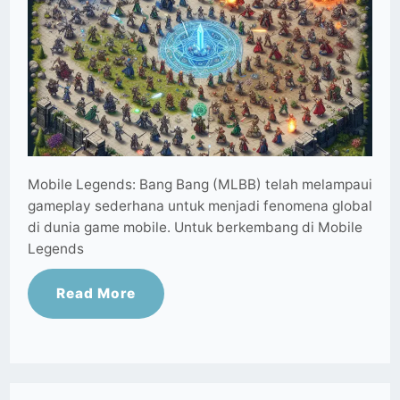
Mobile Legends: Bang Bang (MLBB) telah melampaui
gameplay sederhana untuk menjadi fenomena global
di dunia game mobile. Untuk berkembang di Mobile
Legends
Read More