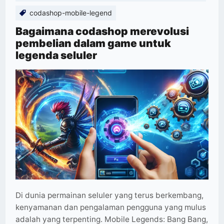
codashop-mobile-legend
Bagaimana codashop merevolusi
pembelian dalam game untuk
legenda seluler
Di dunia permainan seluler yang terus berkembang,
kenyamanan dan pengalaman pengguna yang mulus
adalah yang terpenting. Mobile Legends: Bang Bang,