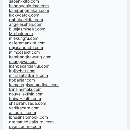
saoenkkito.com
handayaniprima.com
kampungmakan.com
luckycatck.com
rmbakoelkita.com
angelesehan.com
bluejasminejkt.com
Mrobak.com
miekungfu.com
cafetemankita.com
rmjasabundo.com
mimoosajkt.com
kembangkawung.com
chungiwa.com
ikanbakarcianjur.com
kpjisehat.com
mitrasehatklinik.com
kpbanjar.com
kemanggisanmedical.com
kliniknirmala.com
nouvelleklinik.com
KainaHealth.com
shabirahusada.com
yadikacare.com
astaclinic.com
ibnusinalombok.com
grahamedicalkurdi.com
dyanzacare.com