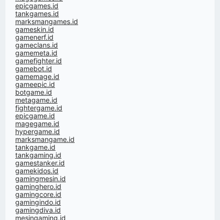
epicgames.id
tankgames.id
marksmangames.id
gameskin.id
gamenerf.id
gameclans.id
gamemeta.id
gamefighter.id
gamebot.id
gamemage.id
gameepic.id
botgame.id
metagame.id
fightergame.id
epicgame.id
magegame.id
hypergame.id
marksmangame.id
tankgame.id
tankgaming.id
gamestanker.id
gamekidos.id
gamingmesin.id
gaminghero.id
gamingcore.id
gamingindo.id
gamingdiva.id
mesingaming.id